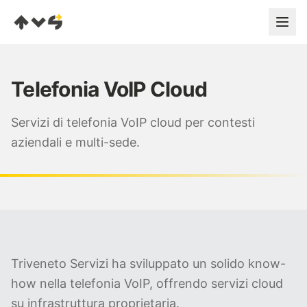
Telefonia VoIP Cloud
SERVIZI
Servizi di telefonia VoIP cloud per contesti
Infrastrutture Server
aziendali e multi-sede.
Networking
Connettività
VoIP Cloud
Triveneto Servizi ha sviluppato un solido know-
how nella telefonia VoIP, offrendo servizi cloud
su infrastruttura proprietaria.