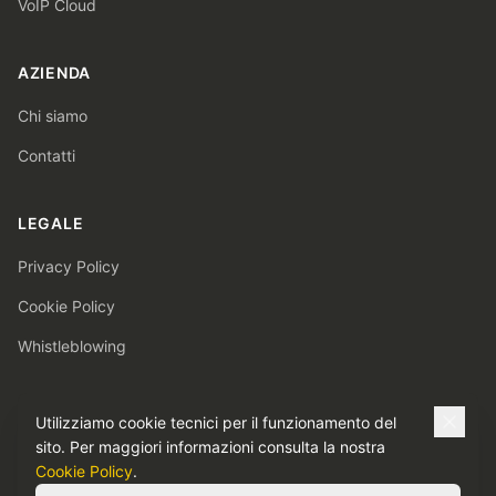
VoIP Cloud
AZIENDA
Chi siamo
Contatti
LEGALE
Privacy Policy
Cookie Policy
Whistleblowing
Utilizziamo cookie tecnici per il funzionamento del
sito. Per maggiori informazioni consulta la nostra
Triveneto Servizi S.r.l.
|
Via Giacomo Matteotti 3, 30038 Spinea (VE)
|
Cookie Policy
.
P. IVA 02694760303
|
REA VE 404676
|
Cap. Soc. € 100.000 i.v.
|
Tel. +39 041 994054
|
info@trivenetoservizi.it